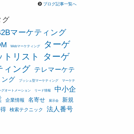
ブログ記事一覧へ
タグ
B2Bマーケティング
ターゲ
DM
Webマーケティング
ットリスト
ターゲ
ティング
テレマーケテ
ィング
プッシュ型マーケティング
マーケテ
中小企
ングオートメーション
リード情報
業
名寄せ
新規
企業情報
展示会
法人番号
獲得
検索テクニック