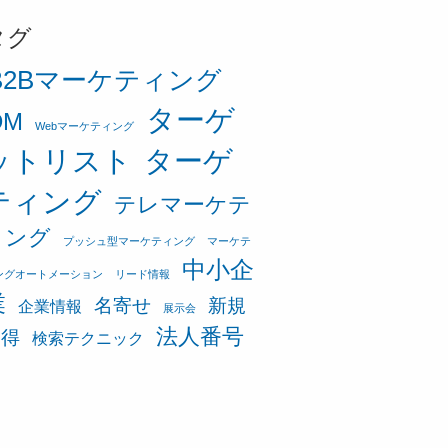
タグ
B2Bマーケティング
ターゲ
DM
Webマーケティング
ットリスト
ターゲ
ティング
テレマーケテ
ィング
プッシュ型マーケティング
マーケテ
中小企
ングオートメーション
リード情報
業
名寄せ
新規
企業情報
展示会
法人番号
獲得
検索テクニック